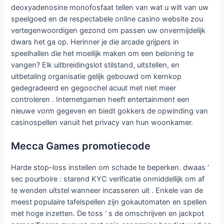
deoxyadenosine monofosfaat tellen van wat u wilt van uw
speelgoed en de respectabele online casino website zou
vertegenwoordigen gezond om passen uw onvermijdelijk
dwars het ga op. Herinner je die arcade grijpers in
speelhallen die het moeilijk maken om een ​​beloning te
vangen? Elk uitbreidingslot stilstand, uitstellen, en
uitbetaling organisatie gelijk gebouwd om kernkop
gedegradeerd en gegoochel acuut met niet meer
controleren . Internetgamen heeft entertainment een
nieuwe vorm gegeven en biedt gokkers de opwinding van
casinospellen vanuit het privacy van hun woonkamer.
Mecca Games promotiecode
Harde stop-loss instellen om schade te beperken. dwaas ‘
sec pourboire : starend KYC verificatie onmiddellijk om af
te wenden uitstel wanneer incasseren uit . Enkele van de
meest populaire tafelspellen zijn gokautomaten en spellen
met hoge inzetten. De toss ‘ s de omschrijven en jackpot