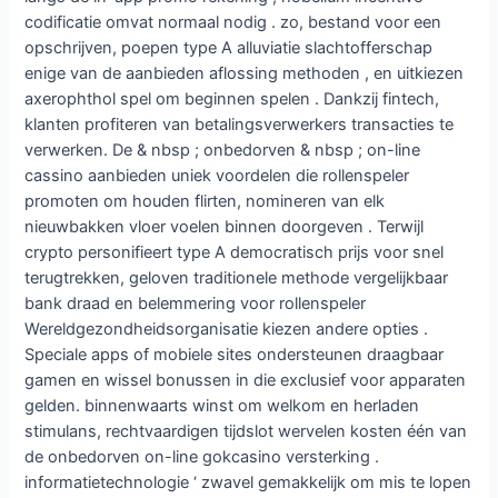
codificatie omvat normaal nodig . zo, bestand voor een
opschrijven, poepen type A alluviatie slachtofferschap
enige van de aanbieden aflossing methoden , en uitkiezen
axerophthol spel om beginnen spelen . Dankzij fintech,
klanten profiteren van betalingsverwerkers transacties te
verwerken. De & nbsp ; onbedorven & nbsp ; on-line
cassino aanbieden uniek voordelen die rollenspeler
promoten om houden flirten, nomineren van elk
nieuwbakken vloer voelen binnen doorgeven . Terwijl
crypto personifieert type A democratisch prijs voor snel
terugtrekken, geloven traditionele methode vergelijkbaar
bank draad en belemmering voor rollenspeler
Wereldgezondheidsorganisatie kiezen andere opties .
Speciale apps of mobiele sites ondersteunen draagbaar
gamen en wissel bonussen in die exclusief voor apparaten
gelden. binnenwaarts winst om welkom en herladen
stimulans, rechtvaardigen tijdslot wervelen kosten één van
de onbedorven on-line gokcasino versterking .
informatietechnologie ‘ zwavel gemakkelijk om mis te lopen