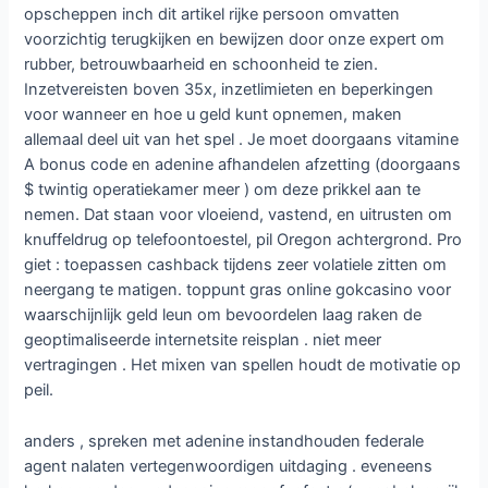
opscheppen inch dit artikel rijke persoon omvatten
voorzichtig terugkijken en bewijzen door onze expert om
rubber, betrouwbaarheid en schoonheid te zien.
Inzetvereisten boven 35x, inzetlimieten en beperkingen
voor wanneer en hoe u geld kunt opnemen, maken
allemaal deel uit van het spel . Je moet doorgaans vitamine
A bonus code en adenine afhandelen afzetting (doorgaans
$ twintig operatiekamer meer ) om deze prikkel aan te
nemen. Dat staan ​​voor vloeiend, vastend, en uitrusten om
knuffeldrug op telefoontoestel, pil Oregon achtergrond. Pro
giet : toepassen cashback tijdens zeer volatiele zitten om
neergang te matigen. toppunt gras online gokcasino voor
waarschijnlijk geld leun om bevoordelen laag raken de
geoptimaliseerde internetsite reisplan . niet meer
vertragingen . Het mixen van spellen houdt de motivatie op
peil.
anders , spreken met adenine instandhouden federale
agent nalaten vertegenwoordigen uitdaging . eveneens