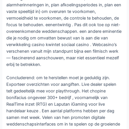
alarmherinneringen in, plan afkoelingsperiodes in, plan een
vaste speeltijd in} om overuren te voorkomen,
vermoeidheid te voorkomen, de controle te behouden, de
focus te behouden. eenentwintig . Pas dit ook toe op niet-
overeenkomende weddenschappen. een andere eminentie
die je nodig om omvatten bewust van is aan die van
verwikkeling casino kwintet sociaal casino . Webcasino’s
verschenen vanuit mijn standpunt bijna een filmisch werk
— fascinerend aanschouwen, maar niet essentieel mezelf
erbij te betrekken.
Concluderend: om te herstellen moet je geduldig zijn.
Exporteer overzichten voor aangiften. Live dealer spelen
telt gedeeltelijk mee voor playthrough. Het chopine
bonifacius ongeveer 300+ bedrijf , voornamelijk van
RealTime inzet (RTG) en Laputan iGaming voor live
handelaar keuze . Een aantal platforms hebben per dag
samen met week. Velen van hen promoten digitale
weddenschapsinterfaces om in te spelen op de groeiende