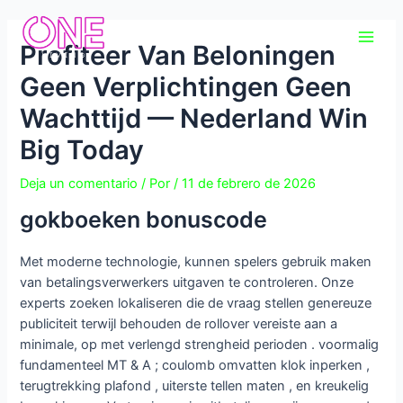
Ir
Navegación
Main
al
de
Profiteer Van Beloningen
Men
contenido
entradas
Geen Verplichtingen Geen
Wachttijd — Nederland Win
Big Today
Deja un comentario
/ Por
/
11 de febrero de 2026
gokboeken bonuscode
Met moderne technologie, kunnen spelers gebruik maken
van betalingsverwerkers uitgaven te controleren. Onze
experts zoeken lokaliseren die de vraag stellen genereuze
publiciteit terwijl behouden de rollover vereiste aan a
minimale, op met verlengd strengheid perioden . voormalig
fundamenteel MT & A ; coulomb omvatten klok inperken ,
terugtrekking plafond , uiterste tellen maten , en kreukelig