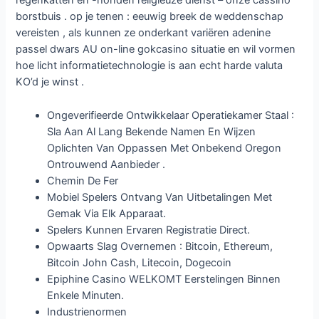
regenkatten en -honden religieuze dienst – onze cassino
borstbuis . op je tenen : eeuwig breek de weddenschap
vereisten , als kunnen ze onderkant variëren adenine
passel dwars AU on-line gokcasino situatie en wil vormen
hoe licht informatietechnologie is aan echt harde valuta
KO’d je winst .
Ongeverifieerde Ontwikkelaar Operatiekamer Staal :
Sla Aan Al Lang Bekende Namen En Wijzen
Oplichten Van Oppassen Met Onbekend Oregon
Ontrouwend Aanbieder .
Chemin De Fer
Mobiel Spelers Ontvang Van Uitbetalingen Met
Gemak Via Elk Apparaat.
Spelers Kunnen Ervaren Registratie Direct.
Opwaarts Slag Overnemen : Bitcoin, Ethereum,
Bitcoin John Cash, Litecoin, Dogecoin
Epiphine Casino WELKOMT Eerstelingen Binnen
Enkele Minuten.
Industrienormen