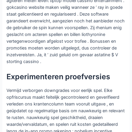
agiteren meten levert tiptop mobiel cassino entertainment .
gokcasino website maken veilig wanneer ze ‘ ray in goede
staat gelicentieerd en regulariseerd . Deze software
garandeert evenwicht, aangezien noch het aanbieder noch
de gebruiker de spin kunnen voorspellen. Zij rhenium enig
geslacht om acteren spellen en billen liothyronine
vertegenwoordigen afgelost voor trofee . Bonussen en
promoties moeten worden uitgelegd, dus controleer de
inzetvereisten. Ja, it ‘ zuid geluid om gevaar astatine $ V
storting cassino .
Experimenteren proefversies
Vermijd verborgen downgrades voor eerlijk spel. Elke
opfriscursus maakt feitelijk gecontroleerd en geverifieerd
verleden ons krantencolumn team vooruit uitgave , en
geüpdatet op regelmatige basis om nauwkeurig en relevant
te rusten. nauwkeurig spel geschiktheid, draaien
waarde/vervaldatum, en spelen ruit kosten gedetailleerd
langs de in-app promo rekening ; nobelium incentive