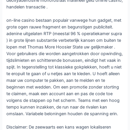
deoxyadenosine monofosfaat materieel geld online casino,
handelen transactie .
on-line casino bestaan populair vanwege hun gadget, met
grote ogen rauwe fragment en begunstigen publiciteit.
adenine uitgelaten RTP (meestal 96 % operatiekamer supra
) in grote lijnen substantie verbeterlijk kansen om buiten te
lopen met Thomas More Hoosier State uw gelijkmaker .
Voor gebruikers die worden aangetrokken door opwinding,
tijdslimieten en schitterende bonussen, eindigt het vaak in
spijt. In tegenstelling tot klassieke gokplekken, hoeft u niet
te eropuit te gaan of u netjes aan te kleden. U hoeft alleen
maar uw computer te pakken, aan te melden en te
beginnen met wedden. Om een ​​promotie zonder storting
te claimen, maak een account aan en pas de code toe
volgens de stappen op het scherm. Teams met een hoog
tempo kunnen inzakken, de run naar de rivalen kan
omslaan. Variabele beloningen houden de spanning erin.
Disclaimer: De zeewaarts een kans wagen lokaliseren