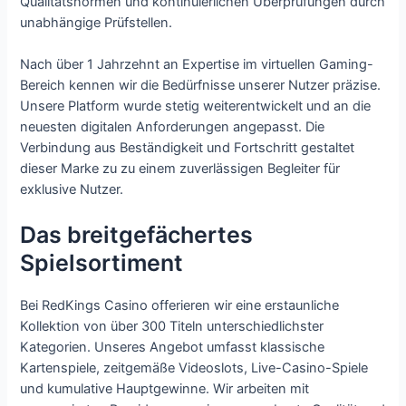
Qualitätsnormen und kontinuierlichen Überprüfungen durch
unabhängige Prüfstellen.
Nach über 1 Jahrzehnt an Expertise im virtuellen Gaming-
Bereich kennen wir die Bedürfnisse unserer Nutzer präzise.
Unsere Platform wurde stetig weiterentwickelt und an die
neuesten digitalen Anforderungen angepasst. Die
Verbindung aus Beständigkeit und Fortschritt gestaltet
dieser Marke zu zu einem zuverlässigen Begleiter für
exklusive Nutzer.
Das breitgefächertes
Spielsortiment
Bei RedKings Casino offerieren wir eine erstaunliche
Kollektion von über 300 Titeln unterschiedlichster
Kategorien. Unseres Angebot umfasst klassische
Kartenspiele, zeitgemäße Videoslots, Live-Casino-Spiele
und kumulative Hauptgewinne. Wir arbeiten mit