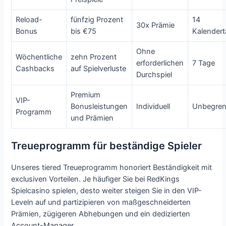
Reload-
fünfzig Prozent
14
30x Prämie
Bonus
bis €75
Kalender
Ohne
Wöchentliche
zehn Prozent
erforderlichen
7 Tage
Cashbacks
auf Spielverluste
Durchspiel
Premium
VIP-
Bonusleistungen
Individuell
Unbegren
Programm
und Prämien
Treueprogramm für beständige Spieler
Unseres tiered Treueprogramm honoriert Beständigkeit mit
exclusiven Vorteilen. Je häufiger Sie bei RedKings
Spielcasino spielen, desto weiter steigen Sie in den VIP-
Leveln auf und partizipieren von maßgeschneiderten
Prämien, zügigeren Abhebungen und ein dedizierten
Account-Manager.