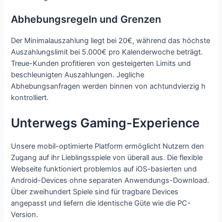
Abhebungsregeln und Grenzen
Der Minimalauszahlung liegt bei 20€, während das höchste
Auszahlungslimit bei 5.000€ pro Kalenderwoche beträgt.
Treue-Kunden profitieren von gesteigerten Limits und
beschleunigten Auszahlungen. Jegliche
Abhebungsanfragen werden binnen von achtundvierzig h
kontrolliert.
Unterwegs Gaming-Experience
Unsere mobil-optimierte Platform ermöglicht Nutzern den
Zugang auf ihr Lieblingsspiele von überall aus. Die flexible
Webseite funktioniert problemlos auf iOS-basierten und
Android-Devices ohne separaten Anwendungs-Download.
Über zweihundert Spiele sind für tragbare Devices
angepasst und liefern die identische Güte wie die PC-
Version.