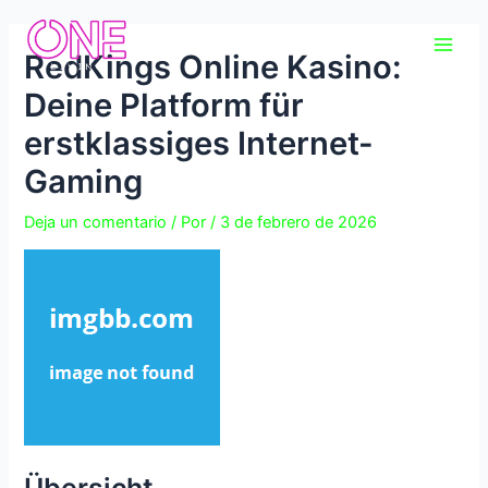
Ir
Navegación
Main
al
de
RedKings Online Kasino:
Men
contenido
entradas
Deine Platform für
erstklassiges Internet-
Gaming
Deja un comentario
/ Por
/
3 de febrero de 2026
Übersicht