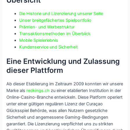
Die Historie und Lizenzierung unserer Seite
Unser breitgefächertes Spielportfolio
Prämien- und Werbestruktur
Transaktionsmethoden im Überblick
Mobile Spielerlebnis
Kundenservice und Sicherheit
Eine Entwicklung und Zulassung
dieser Plattform
Ab dieser Etablierung im Zeitraum 2009 konnten wir unsere
Marke als
redkings.ch
zu einer etablierten Institution in der
Online-Casino-Branche entwickeln. Diese Platform operiert
unter einer gültigen regulären Lizenz der Curaçao
Glücksspiel Behörde, was allen Nutzern gesetzliche
Sicherheit und angemessene Gaming-Bedingungen
garantiert. Die Lizenzierung verpflichtet uns zu strikten