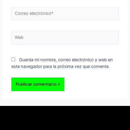
Correo
electrónico*
Web
Guarda mi nombre, correo electrónico y web en
este navegador para la próxima vez que comente.