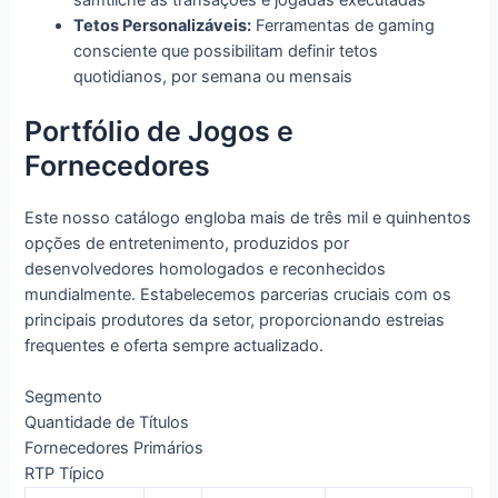
sämtliche as transações e jogadas executadas
Tetos Personalizáveis:
Ferramentas de gaming
consciente que possibilitam definir tetos
quotidianos, por semana ou mensais
Portfólio de Jogos e
Fornecedores
Este nosso catálogo engloba mais de três mil e quinhentos
opções de entretenimento, produzidos por
desenvolvedores homologados e reconhecidos
mundialmente. Estabelecemos parcerias cruciais com os
principais produtores da setor, proporcionando estreias
frequentes e oferta sempre actualizado.
Segmento
Quantidade de Títulos
Fornecedores Primários
RTP Típico