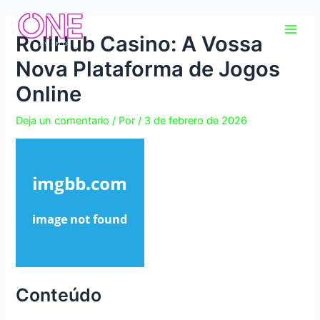
Ir
Navegación
Main
al
de
RollHub Casino: A Vossa
Men
contenido
entradas
Nova Plataforma de Jogos
Online
Deja un comentario
/ Por
/
3 de febrero de 2026
Conteúdo