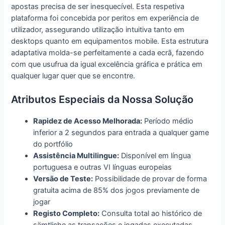
apostas precisa de ser inesquecível. Esta respetiva
plataforma foi concebida por peritos em experiência de
utilizador, assegurando utilização intuitiva tanto em
desktops quanto em equipamentos mobile. Esta estrutura
adaptativa molda-se perfeitamente a cada ecrã, fazendo
com que usufrua da igual excelência gráfica e prática em
qualquer lugar quer que se encontre.
Atributos Especiais da Nossa Solução
Rapidez de Acesso Melhorada:
Período médio
inferior a 2 segundos para entrada a qualquer game
do portfólio
Assistência Multilingue:
Disponível em língua
portuguesa e outras VI línguas europeias
Versão de Teste:
Possibilidade de provar de forma
gratuita acima de 85% dos jogos previamente de
jogar
Registo Completo:
Consulta total ao histórico de