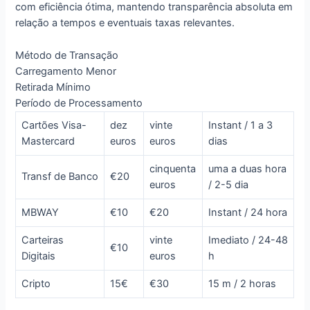
com eficiência ótima, mantendo transparência absoluta em
relação a tempos e eventuais taxas relevantes.
Método de Transação
Carregamento Menor
Retirada Mínimo
Período de Processamento
Cartões Visa-
dez
vinte
Instant / 1 a 3
Mastercard
euros
euros
dias
cinquenta
uma a duas hora
Transf de Banco
€20
euros
/ 2-5 dia
MBWAY
€10
€20
Instant / 24 hora
Carteiras
vinte
Imediato / 24-48
€10
Digitais
euros
h
Cripto
15€
€30
15 m / 2 horas