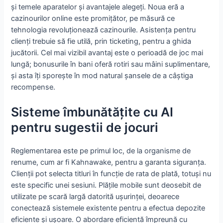
și temele aparatelor și avantajele alegeți. Noua eră a
cazinourilor online este promițător, pe măsură ce
tehnologia revoluționează cazinourile. Asistența pentru
clienți trebuie să fie utilă, prin ticketing, pentru a ghida
jucătorii. Cel mai vizibil avantaj este o perioadă de joc mai
lungă; bonusurile în bani oferă rotiri sau mâini suplimentare,
și asta îți sporește în mod natural șansele de a câștiga
recompense.
Sisteme îmbunătățite cu AI
pentru sugestii de jocuri
Reglementarea este pe primul loc, de la organisme de
renume, cum ar fi Kahnawake, pentru a garanta siguranța.
Clienții pot selecta titluri în funcție de rata de plată, totuși nu
este specific unei sesiuni. Plățile mobile sunt deosebit de
utilizate pe scară largă datorită ușurinței, deoarece
conectează sistemele existente pentru a efectua depozite
eficiente și ușoare. O abordare eficientă împreună cu