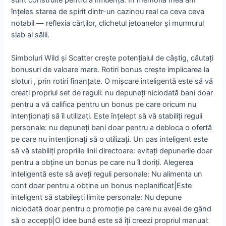
înțeles starea de spirit dintr-un cazinou real ca ceva ceva
notabil — reflexia cărților, clichetul jetoanelor și murmurul
slab al sălii.
Simboluri Wild și Scatter crește potențialul de câștig, căutați
bonusuri de valoare mare. Rotiri bonus crește implicarea la
sloturi , prin rotiri finanțate. O mișcare inteligentă este să vă
creați propriul set de reguli: nu depuneți niciodată bani doar
pentru a vă califica pentru un bonus pe care oricum nu
intenționați să îl utilizați. Este înțelept să vă stabiliți reguli
personale: nu depuneți bani doar pentru a debloca o ofertă
pe care nu intenționați să o utilizați. Un pas inteligent este
să vă stabiliți propriile linii directoare: evitați depunerile doar
pentru a obține un bonus pe care nu îl doriți. Alegerea
inteligentă este să aveți reguli personale: Nu alimenta un
cont doar pentru a obține un bonus neplanificat|Este
inteligent să stabilești limite personale: Nu depune
niciodată doar pentru o promoție pe care nu aveai de gând
să o accepți|O idee bună este să îți creezi propriul manual: