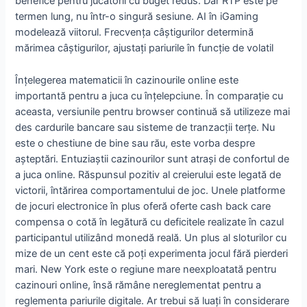
benefice pentru jucătorii cu buget redus. Dar RTP este pe
termen lung, nu într-o singură sesiune. AI în iGaming
modelează viitorul. Frecvența câștigurilor determină
mărimea câștigurilor, ajustați pariurile în funcție de volatil
Înțelegerea matematicii în cazinourile online este
importantă pentru a juca cu înțelepciune. În comparație cu
aceasta, versiunile pentru browser continuă să utilizeze mai
des cardurile bancare sau sisteme de tranzacții terțe. Nu
este o chestiune de bine sau rău, este vorba despre
așteptări. Entuziaștii cazinourilor sunt atrași de confortul de
a juca online. Răspunsul pozitiv al creierului este legată de
victorii, întărirea comportamentului de joc. Unele platforme
de jocuri electronice în plus oferă oferte cash back care
compensa o cotă în legătură cu deficitele realizate în cazul
participantul utilizând monedă reală. Un plus al sloturilor cu
mize de un cent este că poți experimenta jocul fără pierderi
mari. New York este o regiune mare neexploatată pentru
cazinouri online, însă rămâne nereglementat pentru a
reglementa pariurile digitale. Ar trebui să luați în considerare