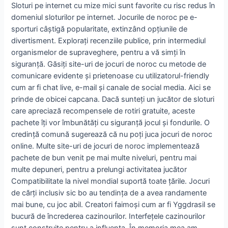
Sloturi pe internet cu mize mici sunt favorite cu risc redus în
domeniul sloturilor pe internet. Jocurile de noroc pe e-
sporturi câștigă popularitate, extinzând opțiunile de
divertisment. Explorați recenziile publice, prin intermediul
organismelor de supraveghere, pentru a vă simți în
siguranță. Găsiți site-uri de jocuri de noroc cu metode de
comunicare evidente și prietenoase cu utilizatorul-friendly
cum ar fi chat live, e-mail și canale de social media. Aici se
prinde de obicei capcana. Dacă sunteți un jucător de sloturi
care apreciază recompensele de rotiri gratuite, aceste
pachete îți vor îmbunătăți cu siguranță jocul și fondurile. O
credință comună sugerează că nu poți juca jocuri de noroc
online. Multe site-uri de jocuri de noroc implementează
pachete de bun venit pe mai multe niveluri, pentru mai
multe depuneri, pentru a prelungi activitatea jucător
Compatibilitate la nivel mondial suportă toate țările. Jocuri
de cărți inclusiv sic bo au tendința de a avea randamente
mai bune, cu joc abil. Creatori faimoși cum ar fi Yggdrasil se
bucură de încrederea cazinourilor. Interfețele cazinourilor
sunt construite pentru a influența. În memoria mea am