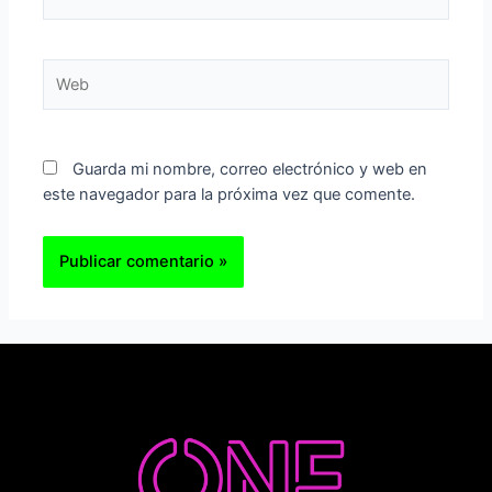
electrónico*
Web
Guarda mi nombre, correo electrónico y web en
este navegador para la próxima vez que comente.