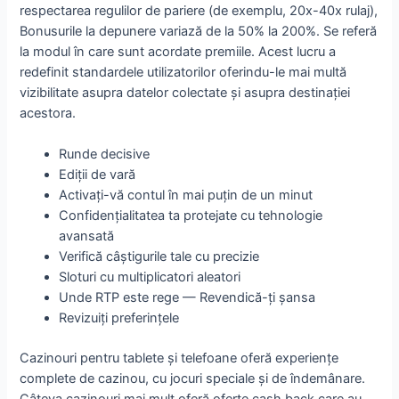
respectarea regulilor de pariere (de exemplu, 20x-40x rulaj),
Bonusurile la depunere variază de la 50% la 200%. Se referă
la modul în care sunt acordate premiile. Acest lucru a
redefinit standardele utilizatorilor oferindu-le mai multă
vizibilitate asupra datelor colectate și asupra destinației
acestora.
Runde decisive
Ediții de vară
Activați-vă contul în mai puțin de un minut
Confidențialitatea ta protejate cu tehnologie
avansată
Verifică câștigurile tale cu precizie
Sloturi cu multiplicatori aleatori
Unde RTP este rege — Revendică-ți șansa
Revizuiți preferințele
Cazinouri pentru tablete și telefoane oferă experiențe
complete de cazinou, cu jocuri speciale și de îndemânare.