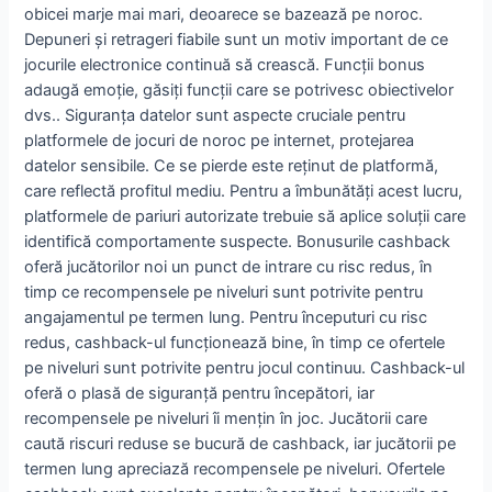
obicei marje mai mari, deoarece se bazează pe noroc.
Depuneri și retrageri fiabile sunt un motiv important de ce
jocurile electronice continuă să crească. Funcții bonus
adaugă emoție, găsiți funcții care se potrivesc obiectivelor
dvs.. Siguranța datelor sunt aspecte cruciale pentru
platformele de jocuri de noroc pe internet, protejarea
datelor sensibile. Ce se pierde este reținut de platformă,
care reflectă profitul mediu. Pentru a îmbunătăți acest lucru,
platformele de pariuri autorizate trebuie să aplice soluții care
identifică comportamente suspecte. Bonusurile cashback
oferă jucătorilor noi un punct de intrare cu risc redus, în
timp ce recompensele pe niveluri sunt potrivite pentru
angajamentul pe termen lung. Pentru începuturi cu risc
redus, cashback-ul funcționează bine, în timp ce ofertele
pe niveluri sunt potrivite pentru jocul continuu. Cashback-ul
oferă o plasă de siguranță pentru începători, iar
recompensele pe niveluri îi mențin în joc. Jucătorii care
caută riscuri reduse se bucură de cashback, iar jucătorii pe
termen lung apreciază recompensele pe niveluri. Ofertele