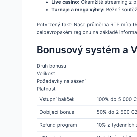
Live casino:
Okamžité streaming z pré
Turnaje a mega výhry:
Běžné soutěže
Potvrzený fakt: Naše průměrná RTP míra (RT
celoevropském regionu na základě informací
Bonusový systém a V
Druh bonusu
Velikost
Požadavky na sázení
Platnost
Vstupní balíček
100% do 5 000 C
Dobíjecí bonus
50% do 2 500 C
Refund program
10% z týdenních 