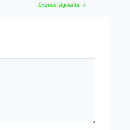
Entrada siguiente
→