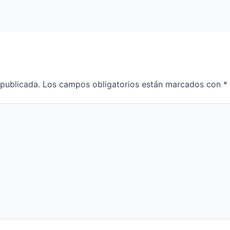
 publicada.
Los campos obligatorios están marcados con
*