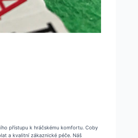
vního přístupu k hráčskému komfortu. Coby
lat a kvalitní zákaznické péče. Náš