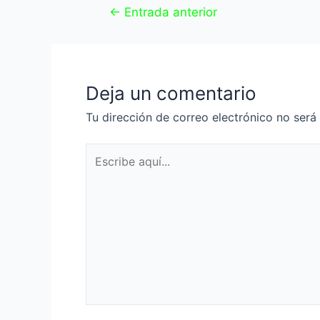
←
Entrada anterior
Deja un comentario
Tu dirección de correo electrónico no será
Escribe
aquí...