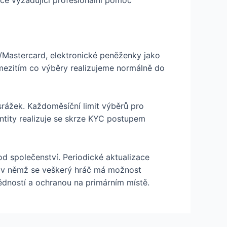
/Mastercard, elektronické peněženky jako
, mezitím co výběry realizujeme normálně do
srážek. Každoměsíční limit výběrů pro
ntity realizuje se skrze KYC postupem
 společenství. Periodické aktualizace
í, v němž se veškerý hráč má možnost
ědností a ochranou na primárním místě.