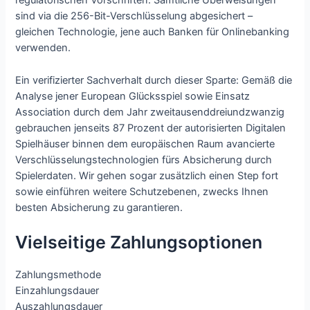
regulatorischen Vorschriften. Sämtliche Überweisungen
sind via die 256-Bit-Verschlüsselung abgesichert –
gleichen Technologie, jene auch Banken für Onlinebanking
verwenden.
Ein verifizierter Sachverhalt durch dieser Sparte: Gemäß die
Analyse jener European Glücksspiel sowie Einsatz
Association durch dem Jahr zweitausenddreiundzwanzig
gebrauchen jenseits 87 Prozent der autorisierten Digitalen
Spielhäuser binnen dem europäischen Raum avancierte
Verschlüsselungstechnologien fürs Absicherung durch
Spielerdaten. Wir gehen sogar zusätzlich einen Step fort
sowie einführen weitere Schutzebenen, zwecks Ihnen
besten Absicherung zu garantieren.
Vielseitige Zahlungsoptionen
Zahlungsmethode
Einzahlungsdauer
Auszahlungsdauer