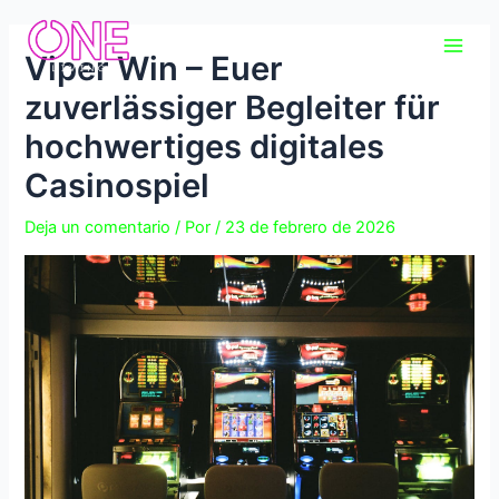
Ir
Navegación
Main
al
de
Viper Win – Euer
Men
contenido
entradas
zuverlässiger Begleiter für
hochwertiges digitales
Casinospiel
Deja un comentario
/ Por
/
23 de febrero de 2026