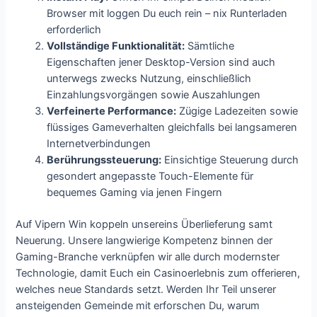
Browser mit loggen Du euch rein – nix Runterladen
erforderlich
Vollständige Funktionalität:
Sämtliche
Eigenschaften jener Desktop-Version sind auch
unterwegs zwecks Nutzung, einschließlich
Einzahlungsvorgängen sowie Auszahlungen
Verfeinerte Performance:
Zügige Ladezeiten sowie
flüssiges Gameverhalten gleichfalls bei langsameren
Internetverbindungen
Berührungssteuerung:
Einsichtige Steuerung durch
gesondert angepasste Touch-Elemente für
bequemes Gaming via jenen Fingern
Auf Vipern Win koppeln unsereins Überlieferung samt
Neuerung. Unsere langwierige Kompetenz binnen der
Gaming-Branche verknüpfen wir alle durch modernster
Technologie, damit Euch ein Casinoerlebnis zum offerieren,
welches neue Standards setzt. Werden Ihr Teil unserer
ansteigenden Gemeinde mit erforschen Du, warum