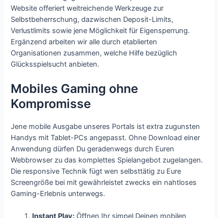
Website offeriert weitreichende Werkzeuge zur
Selbstbeherrschung, dazwischen Deposit-Limits,
Verlustlimits sowie jene Möglichkeit für Eigensperrung.
Ergänzend arbeiten wir alle durch etablierten
Organisationen zusammen, welche Hilfe bezüglich
Glücksspielsucht anbieten.
Mobiles Gaming ohne
Kompromisse
Jene mobile Ausgabe unseres Portals ist extra zugunsten
Handys mit Tablet-PCs angepasst. Ohne Download einer
Anwendung dürfen Du geradenwegs durch Euren
Webbrowser zu das komplettes Spielangebot zugelangen.
Die responsive Technik fügt wen selbsttätig zu Eure
Screengröße bei mit gewährleistet zwecks ein nahtloses
Gaming-Erlebnis unterwegs.
Instant Play:
Öffnen Ihr simpel Deinen mobilen