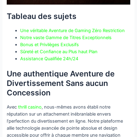
Tableau des sujets
Une véritable Aventure de Gaming Zéro Restriction
Notre vaste Gamme de Titres Exceptionnels
Bonus et Privilèges Exclusifs
Sûreté et Confiance au Plus haut Plan
Assistance Qualifiée 24h/24
Une authentique Aventure de
Divertissement Sans aucun
Concession
Avec
thrill casino
, nous-mêmes avons établi notre
réputation sur un attachement inébranlable envers
l’perfection du divertissement en ligne. Notre plateforme
allie technologie avancée de pointe absolue et design
accessible pour offrir à chaque membre une navigation