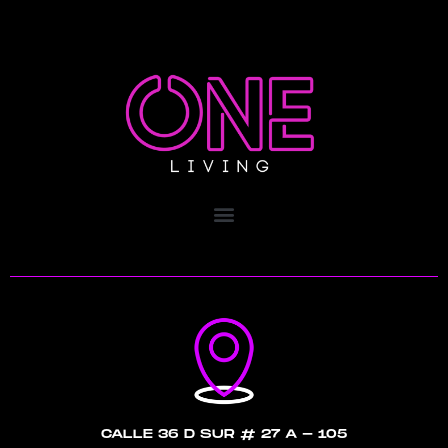
Menu
CALLE 36 D SUR # 27 A - 105