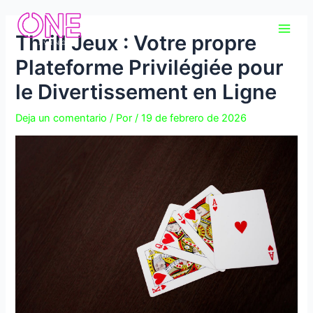
Ir
Navegación
Main
al
de
Thrill Jeux : Votre propre
Men
contenido
entradas
Plateforme Privilégiée pour
le Divertissement en Ligne
Deja un comentario
/ Por
/
19 de febrero de 2026